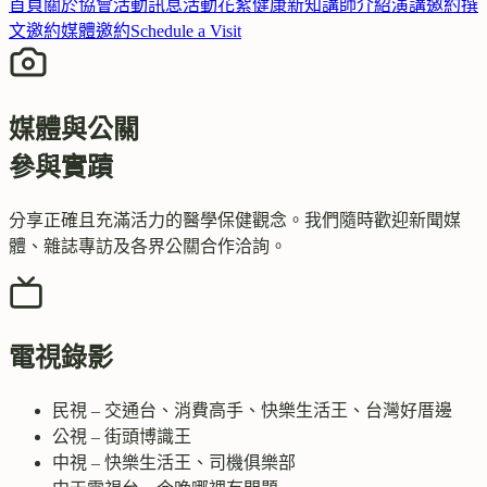
首頁
關於協會
活動訊息
活動花絮
健康新知
講師介紹
演講邀約
撰
文邀約
媒體邀約
Schedule a Visit
媒體與公關
參與實蹟
分享正確且充滿活力的醫學保健觀念。我們隨時歡迎新聞媒
體、雜誌專訪及各界公關合作洽詢。
電視錄影
民視 – 交通台、消費高手、快樂生活王、台灣好厝邊
公視 – 街頭博識王
中視 – 快樂生活王、司機俱樂部