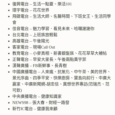
復興電台 – 生活一點靈、樂活101
環宇電台 – 花花世界
飛碟電台 – 生活大師、名醫時間、下班女王、生活同學
會
佳音電台 – 魅力學習．看見未來、哈囉謝謝你
台北電台 – 上班族放輕鬆
高雄電台 – 午後陽光
客家電台 – 現場Call Out
教育電台 – 小麥真相、新書銀髮族、花花草草大補帖
正聲電台 – 早安大家長、午後兩點黃宇菲
漢聲廣播 – FB新鮮事、長青樹
中國廣播電台 – 人來瘋、抗氧化、中午茶、美的世界、
景光序曲、四季平安、快樂廚房、寶島向前行、中廣大
贏家、中廣新聞網-胡忠信、異想世界專訪(范瑞杰、范
可欽)
中央廣播電台 – 健康知識家
NEWS98 – 張大春、財經一路發
新竹IC電台 – 健康我來顧